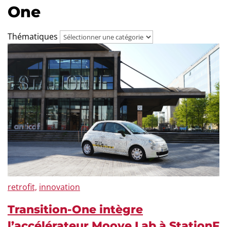
One
Thématiques
retrofit,
innovation
Transition-One intègre
l’accélérateur Moove Lab à StationF